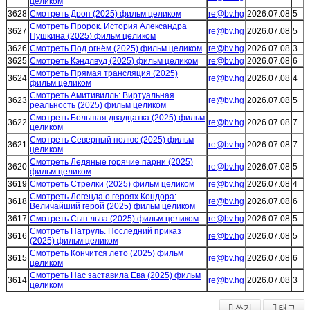
целиком
3628
Смотреть Дроп (2025) фильм целиком
re@bv.hg
2026.07.08
5
Смотреть Пророк. История Александра
3627
re@bv.hg
2026.07.08
5
Пушкина (2025) фильм целиком
3626
Смотреть Под огнём (2025) фильм целиком
re@bv.hg
2026.07.08
3
3625
Смотреть Кэндлвуд (2025) фильм целиком
re@bv.hg
2026.07.08
6
Смотреть Прямая трансляция (2025)
3624
re@bv.hg
2026.07.08
4
фильм целиком
Смотреть Амитивилль: Виртуальная
3623
re@bv.hg
2026.07.08
5
реальность (2025) фильм целиком
Смотреть Большая двадцатка (2025) фильм
3622
re@bv.hg
2026.07.08
7
целиком
Смотреть Северный полюс (2025) фильм
3621
re@bv.hg
2026.07.08
7
целиком
Смотреть Ледяные горячие парни (2025)
3620
re@bv.hg
2026.07.08
5
фильм целиком
3619
Смотреть Стрелки (2025) фильм целиком
re@bv.hg
2026.07.08
4
Смотреть Легенда о героях Кондора:
3618
re@bv.hg
2026.07.08
6
Величайший герой (2025) фильм целиком
3617
Смотреть Сын льва (2025) фильм целиком
re@bv.hg
2026.07.08
5
Смотреть Патруль. Последний приказ
3616
re@bv.hg
2026.07.08
5
(2025) фильм целиком
Смотреть Кончится лето (2025) фильм
3615
re@bv.hg
2026.07.08
6
целиком
Смотреть Нас заставила Ева (2025) фильм
3614
re@bv.hg
2026.07.08
3
целиком
쓰기
태그