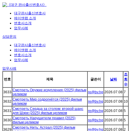
대구판사출신변호사
에이앤랩 소개
변호사소개
업무사례
상담문의
대구판사출신변호사
에이앤랩 소개
변호사소개
업무사례
업무사례
조
번호
제목
글쓴이
날짜
회
수
Смотреть Оружие искупления (2025) фильм
3633
re@bv.hg
2026.07.08
7
целиком
Смотреть Мир содрогнётся (2025) фильм
3632
re@bv.hg
2026.07.08
10
целиком
Смотреть Сердца за столом: второй шанс
3631
re@bv.hg
2026.07.08
5
для Шэри (2025) фильм целиком
Смотреть Нарушители правил (2025)
3630
re@bv.hg
2026.07.08
5
фильм целиком
Смотреть Нить: Астрал (2025) фильм
3629
re@bv.hg
2026.07.08
2