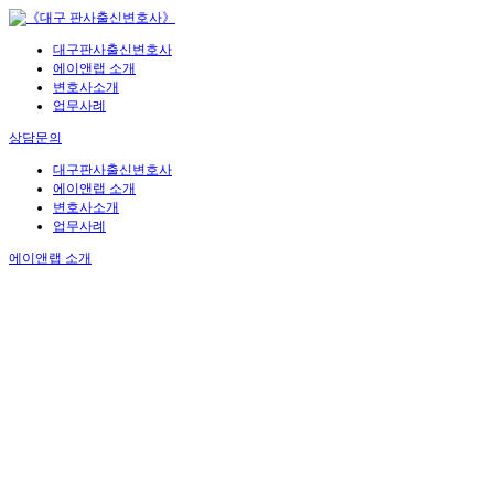
대구판사출신변호사
에이앤랩 소개
변호사소개
업무사례
상담문의
대구판사출신변호사
에이앤랩 소개
변호사소개
업무사례
에이앤랩 소개
법무법인 에이앤랩
음주·교통특화 로펌
입니다.
법무법인 에이앤랩은, 경력을 내세운 전관 변호사가 사건을 수
임하고, 수임 이후에는 저년차 변호사가 사건을 실질적으로 수
행하는 일부 로펌의 문제점을 잘 알고 있습니다.