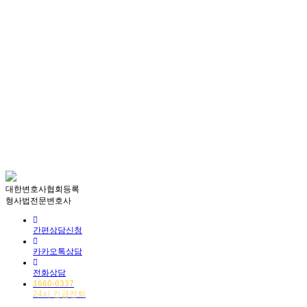
ADDRESS:
서울시 서초구 강남대로 337 (337빌딩 10층, 13층)
TEL:
1660-0337
FAX:
02)538-4876
E-MAIL:
help@anlab.co.kr
365일, 24시간! 에이앤랩은 주말/공휴일/야간에도 24시간 상담 가능합니
다.
법무법인 에이앤랩 | 대표변호사 : 유선경
광고책임변호사 : 박현식, 조건명
대구판사출신변호사
에이앤랩 소개
변호사소개
업무사례
대한변호사협회등록
형사법전문변호사
간편상담신청
카카오톡상담
전화상담
1660-0337
24시 긴급전화