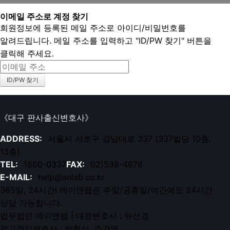
이메일 주소로 계정 찾기
회원정보에 등록된 메일 주소로 아이디/비밀번호를
알려드립니다. 메일 주소를 입력하고 "ID/PW 찾기" 버튼을
클릭해 주세요.
《대구 판사출신변호사》
ADDRESS:
서울시 서초구 강남대로 337 (337빌딩 10층,
13층)
TEL:
1660-0337
FAX:
02)538-4876
E-MAIL:
help@anlab.co.kr
365일, 24시간! 에이앤랩은 주말/공휴일/야간에도 24시간
상담 가능합니다.
법무법인 에이앤랩 | 대표변호사 : 유선경
광고책임변호사 : 박현식, 조건명