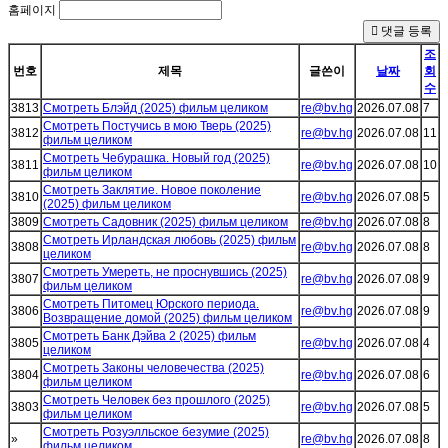
홈페이지
댓글 등록
조
번호
제목
글쓴이
날짜
회
수
3813
Смотреть Блэйд (2025) фильм целиком
re@bv.hg
2026.07.08
7
Смотреть Постучись в мою Тверь (2025)
3812
re@bv.hg
2026.07.08
11
фильм целиком
Смотреть Чебурашка. Новый год (2025)
3811
re@bv.hg
2026.07.08
10
фильм целиком
Смотреть Заклятие. Новое поколение
3810
re@bv.hg
2026.07.08
5
(2025) фильм целиком
3809
Смотреть Садовник (2025) фильм целиком
re@bv.hg
2026.07.08
8
Смотреть Ирландская любовь (2025) фильм
3808
re@bv.hg
2026.07.08
8
целиком
Смотреть Умереть, не проснувшись (2025)
3807
re@bv.hg
2026.07.08
9
фильм целиком
Смотреть Питомец Юрского периода.
3806
re@bv.hg
2026.07.08
9
Возвращение домой (2025) фильм целиком
Смотреть Банк Дэйва 2 (2025) фильм
3805
re@bv.hg
2026.07.08
4
целиком
Смотреть Законы человечества (2025)
3804
re@bv.hg
2026.07.08
6
фильм целиком
Смотреть Человек без прошлого (2025)
3803
re@bv.hg
2026.07.08
5
фильм целиком
Смотреть Розуэлльское безумие (2025)
»
re@bv.hg
2026.07.08
8
фильм целиком