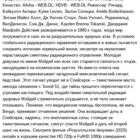
Качество: Alloha - WEB-DL; HDVB - WEB-DL Режиссер: Ричард
Бэйкуэлл Актеры: Kylee Levien, Эштон Солецки, Arielle Bodenhausen,
Энтони Майкл Холл, Ди Уоллес-Стоун, Лиза Уэлчел, Реджинальд
ВелДжонсон, Сэм Дж. Джонс, Kayden Brenna Tokarski, Джорджия
Макфэйл Действие разворачивается в 1980-х годах, когда мир
погружается в хаос из-за разрушительных ядерных атак. В условиях
глобального радиационного заражения оставшиеся в живых пытаются
сохранить иллюзию нормальной жизни, несмотря на неумолимо
нарастающие симптомы радиационного отравления. Молодая
девушка по имени Мэйдей изо всех сил старается связаться с отцом,
находящимся на космическом шаттле. Но вместо ответа она
неожиданно перехватывает загадочный межгалактический сигнал
бедствия. Этот сигнал уводит её в Спейсерок — таинственное место,
некогда связанное с Зоной 51, где тайны прошлого переплетаются с
угрозами настоящего. Под воздействием смертельной радиации
здоровье Мэйдей стремительно ухудшается, и её тело начинает
отказывать. Понимая, что медицинская помощь бесполезна, её мать,
Венди, принимает отчаянное решение. Она возвращает дочь в
Спейсерок, надеясь, что инопланетные силы, стоящие за
таинственным сигналом, смогут спасти Мэйдей и дать ей второй
шанс на жизнь. Смотрите фильм «Розуэлльское безумие» (2025)
онлайн в хорошем качестве HD 720p и FullHD 1080p совершенно