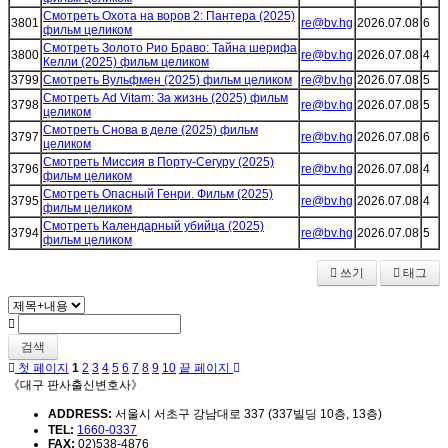
Смотреть Охота на воров 2: Пантера (2025)
3801
re@bv.hg
2026.07.08
6
фильм целиком
Смотреть Золото Рио Браво: Тайна шерифа
3800
re@bv.hg
2026.07.08
4
Келли (2025) фильм целиком
3799
Смотреть Вульфмен (2025) фильм целиком
re@bv.hg
2026.07.08
5
Смотреть Ad Vitam: За жизнь (2025) фильм
3798
re@bv.hg
2026.07.08
5
целиком
Смотреть Снова в деле (2025) фильм
3797
re@bv.hg
2026.07.08
6
целиком
Смотреть Миссия в Порту-Сегуру (2025)
3796
re@bv.hg
2026.07.08
4
фильм целиком
Смотреть Опасный Генри. Фильм (2025)
3795
re@bv.hg
2026.07.08
4
фильм целиком
Смотреть Календарный убийца (2025)
3794
re@bv.hg
2026.07.08
5
фильм целиком
쓰기
태그
검색
첫 페이지
1
2
3
4
5
6
7
8
9
10
끝 페이지
《대구 판사출신변호사》
ADDRESS:
서울시 서초구 강남대로 337 (337빌딩 10층, 13층)
TEL:
1660-0337
FAX:
02)538-4876