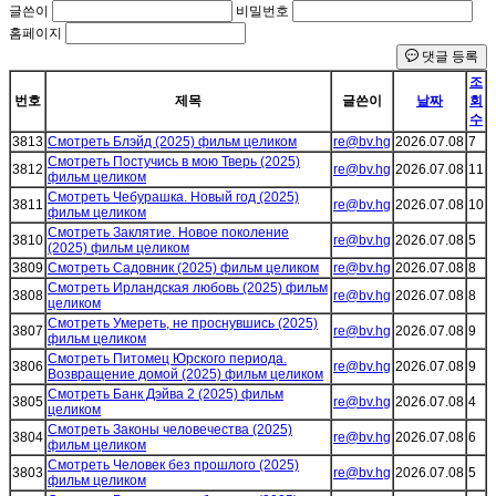
글쓴이
비밀번호
홈페이지
댓글 등록
조
번호
제목
글쓴이
날짜
회
수
3813
Смотреть Блэйд (2025) фильм целиком
re@bv.hg
2026.07.08
7
Смотреть Постучись в мою Тверь (2025)
3812
re@bv.hg
2026.07.08
11
фильм целиком
Смотреть Чебурашка. Новый год (2025)
3811
re@bv.hg
2026.07.08
10
фильм целиком
Смотреть Заклятие. Новое поколение
3810
re@bv.hg
2026.07.08
5
(2025) фильм целиком
3809
Смотреть Садовник (2025) фильм целиком
re@bv.hg
2026.07.08
8
Смотреть Ирландская любовь (2025) фильм
3808
re@bv.hg
2026.07.08
8
целиком
Смотреть Умереть, не проснувшись (2025)
3807
re@bv.hg
2026.07.08
9
фильм целиком
Смотреть Питомец Юрского периода.
3806
re@bv.hg
2026.07.08
9
Возвращение домой (2025) фильм целиком
Смотреть Банк Дэйва 2 (2025) фильм
3805
re@bv.hg
2026.07.08
4
целиком
Смотреть Законы человечества (2025)
3804
re@bv.hg
2026.07.08
6
фильм целиком
Смотреть Человек без прошлого (2025)
3803
re@bv.hg
2026.07.08
5
фильм целиком