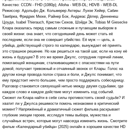
Качество: CCDN - FHD (1080p); Alloha - WEB-DL; HDVB - WEB-DL
Режиссер: Адольфо Дж. Кольмерер Актеры: Луизе Хейер, Сабин
Тамбреа, Фридрих Мюке, Райнер Бок, Андреас Дёлер, Денненеш
Цоуде, Isabel Thierauch, Кристин Сюков, Шэйди Эк, Tobias M Giesecke
Клара оказалась перед самым сложным и пугающим выбором в
своей жизни: она знает, что сегодняшний день может стать её
последним, если она не совершит убийство. Её муж — цель, а
убийца, действующий строго по календарю, вынуждает её принять
это страшное решение. Но как решиться на такой шаг, если на кону её
жизнь и будущее? В это же время Джулс, сотрудник горячей линии,
помогающей женщинам, сталкивающимся с опасностями на пути
домой, получает тревожный и отчаянный звонок от Клары. Голос на
другом конце провода полон страха и боли, и Джулс понимает, что
ему предстоит нечто большее, чем просто поддержать собеседницу.
Разговор становится связующей нитью между двумя судьбами, где
каждое слово и каждое действие могут изменить ход событий.
Сможет ли Клара найти в себе силы противостоять своей судьбе? И
хватит ли у Джулса решимости помочь незнакомке в критический
момент? Напряжённый и драматичный сюжет фильма раскрывает
глубокие эмоции героев, исследуя темы выбора, мужества и
случайных встреч, которые могут навсегда изменить жизнь. Смотрите
фильм «Календарный убийца» (2025) онлайн в хорошем качестве HD