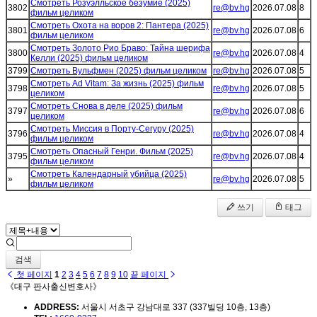
Смотреть Розуэлльское безумие (2025)
3802
re@bv.hg
2026.07.08
8
фильм целиком
Смотреть Охота на воров 2: Пантера (2025)
3801
re@bv.hg
2026.07.08
6
фильм целиком
Смотреть Золото Рио Браво: Тайна шерифа
3800
re@bv.hg
2026.07.08
4
Келли (2025) фильм целиком
3799
Смотреть Вульфмен (2025) фильм целиком
re@bv.hg
2026.07.08
5
Смотреть Ad Vitam: За жизнь (2025) фильм
3798
re@bv.hg
2026.07.08
5
целиком
Смотреть Снова в деле (2025) фильм
3797
re@bv.hg
2026.07.08
6
целиком
Смотреть Миссия в Порту-Сегуру (2025)
3796
re@bv.hg
2026.07.08
4
фильм целиком
Смотреть Опасный Генри. Фильм (2025)
3795
re@bv.hg
2026.07.08
4
фильм целиком
Смотреть Календарный убийца (2025)
»
re@bv.hg
2026.07.08
5
фильм целиком
쓰기
태그
검색
첫 페이지
1
2
3
4
5
6
7
8
9
10
끝 페이지
《대구 판사출신변호사》
ADDRESS:
서울시 서초구 강남대로 337 (337빌딩 10층, 13층)