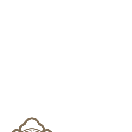
대상을 찾을 수 없습니다.
로그인 유지
로그인
ID/PW 찾기
|
회원가입
ADDRESS:
서울시 서초구 강남대로 337 (337빌딩 10층, 13층)
TEL:
1660-0337
FAX:
02)538-4876
E-MAIL:
help@anlab.co.kr
365일, 24시간! 에이앤랩은 주말/공휴일/야간에도 24시간 상담 가능합니
다.
법무법인 에이앤랩 | 대표변호사 : 유선경
광고책임변호사 : 박현식, 조건명
대구판사출신변호사
에이앤랩 소개
변호사소개
업무사례