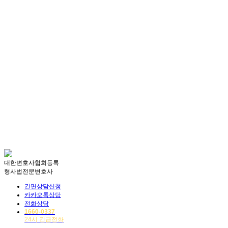
ID/PW 찾기
|
회원가입
ADDRESS:
서울시 서초구 강남대로 337 (337빌딩 10층, 13층)
TEL:
1660-0337
FAX:
02)538-4876
E-MAIL:
help@anlab.co.kr
365일, 24시간! 에이앤랩은 주말/공휴일/야간에도 24시간 상담 가능합니
다.
법무법인 에이앤랩 | 대표변호사 : 유선경
광고책임변호사 : 박현식, 조건명
대구판사출신변호사
에이앤랩 소개
변호사소개
업무사례
대한변호사협회등록
형사법전문변호사
간편상담신청
카카오톡상담
전화상담
1660-0337
24시 긴급전화