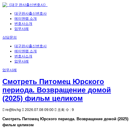
대구판사출신변호사
에이앤랩 소개
변호사소개
업무사례
상담문의
대구판사출신변호사
에이앤랩 소개
변호사소개
업무사례
업무사례
Смотреть Питомец Юрского
периода. Возвращение домой
(2025) фильм целиком
re@bv.hg
2026.07.08 09:00
조회 수 : 9
Смотреть Питомец Юрского периода. Возвращение домой (2025)
фильм целиком