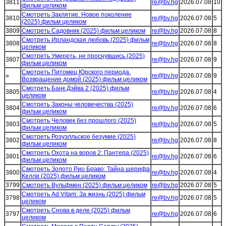
3811
re@bv.hg
2026.07.08
10
фильм целиком
Смотреть Заклятие. Новое поколение
3810
re@bv.hg
2026.07.08
5
(2025) фильм целиком
3809
Смотреть Садовник (2025) фильм целиком
re@bv.hg
2026.07.08
8
Смотреть Ирландская любовь (2025) фильм
3808
re@bv.hg
2026.07.08
8
целиком
Смотреть Умереть, не проснувшись (2025)
3807
re@bv.hg
2026.07.08
9
фильм целиком
Смотреть Питомец Юрского периода.
»
re@bv.hg
2026.07.08
9
Возвращение домой (2025) фильм целиком
Смотреть Банк Дэйва 2 (2025) фильм
3805
re@bv.hg
2026.07.08
4
целиком
Смотреть Законы человечества (2025)
3804
re@bv.hg
2026.07.08
6
фильм целиком
Смотреть Человек без прошлого (2025)
3803
re@bv.hg
2026.07.08
5
фильм целиком
Смотреть Розуэлльское безумие (2025)
3802
re@bv.hg
2026.07.08
8
фильм целиком
Смотреть Охота на воров 2: Пантера (2025)
3801
re@bv.hg
2026.07.08
6
фильм целиком
Смотреть Золото Рио Браво: Тайна шерифа
3800
re@bv.hg
2026.07.08
4
Келли (2025) фильм целиком
3799
Смотреть Вульфмен (2025) фильм целиком
re@bv.hg
2026.07.08
5
Смотреть Ad Vitam: За жизнь (2025) фильм
3798
re@bv.hg
2026.07.08
5
целиком
Смотреть Снова в деле (2025) фильм
3797
re@bv.hg
2026.07.08
6
целиком