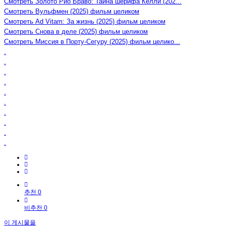
Смотреть Золото Рио Браво: Тайна шерифа Келли (202...
Смотреть Вульфмен (2025) фильм целиком
Смотреть Ad Vitam: За жизнь (2025) фильм целиком
Смотреть Снова в деле (2025) фильм целиком
Смотреть Миссия в Порту-Сегуру (2025) фильм целико...
.
.
.
.
.
.
.
.
.
.
추천 0
비추천 0
이 게시물을