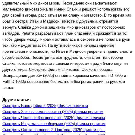
удивительный мир динозавров. Неожиданно они захватывают
маленького динозаврика по имени Спайк и решают использовать его
для своей выгоды, рассчитывая на славу и богатство. В то время как
брат и сестра, Итан и Мэдисон, вместе с друзьями, стремятся
вернуть Спайка домой и защитить мир динозавров от посторонних
взглядов. Ребята разрабатывают план спасения и сражаются за то,
чтобы дверь между мирами оставалась в секрете и не попала в руки
тех, кто жаждет власти. На пути возникают непредвиденные
препятствия и опасности, но Итан и Мэдисон уверены в правильности
своего выбора. Несмотря на все трудности, они стоят на стороне
Спайка, готовые жертвовать своими интересами ради благополучия
другого мира. Смотрите фильм «Питомец Юрского периода.
Возвращение домой» (2025) онлайн в хорошем качестве HD 720p и
FullHD 1080p совершенно бесплатно и без регистрации на русском
языке.
Другие статьи:
Смотреть Банк Дэйва 2 (2025) фильм целиком
Смотреть Законы человечества (2025) фильм целиком
Смотреть Человек без прошлого (2025) фильм целиком
Смотреть Розуэлльское безумие (2025) фильм целиком
Смотреть Охота на воров 2: Пантера (2025) фильм це...