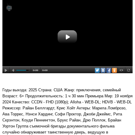
Годы выхода: 2025 Страна: США Жанр: приключения, семейный
Возраст: 6+ Продолжительность: 1 ч 30 мин Премьера Мир: 19 ноября
2024 Качество: CCDN - FHD (1080p); Alloha - WEB-DL; HDVB - WEB-DL
Режиссер: Райан Беллгардт, Крис Хойт Актеры: Марила Ломброзо,
Ава Торрес, Нэнси Хардинг, Софи Проктор, Джоби Джеймс, Рита
Скрэнтон, Коуди Пеннингтон, Брукс Райан, Дрю Поллок, Брайан
Уортон Группа съемочной бригады документального фильма
случайно обнаруживает таинственную дверь, ведущую в