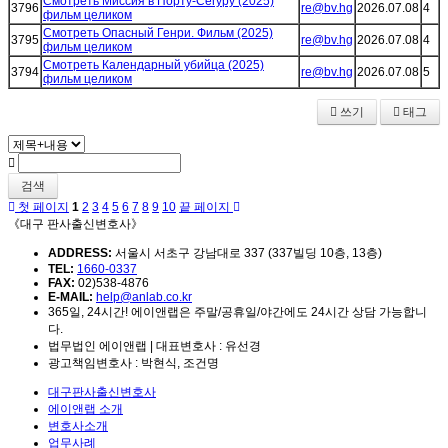
Смотреть Миссия в Порту-Сегуру (2025)
3796
re@bv.hg
2026.07.08
4
фильм целиком
Смотреть Опасный Генри. Фильм (2025)
3795
re@bv.hg
2026.07.08
4
фильм целиком
Смотреть Календарный убийца (2025)
3794
re@bv.hg
2026.07.08
5
фильм целиком
쓰기
태그
검색
첫 페이지
1
2
3
4
5
6
7
8
9
10
끝 페이지
《대구 판사출신변호사》
ADDRESS:
서울시 서초구 강남대로 337 (337빌딩 10층, 13층)
TEL:
1660-0337
FAX:
02)538-4876
E-MAIL:
help@anlab.co.kr
365일, 24시간! 에이앤랩은 주말/공휴일/야간에도 24시간 상담 가능합니
다.
법무법인 에이앤랩 | 대표변호사 : 유선경
광고책임변호사 : 박현식, 조건명
대구판사출신변호사
에이앤랩 소개
변호사소개
업무사례