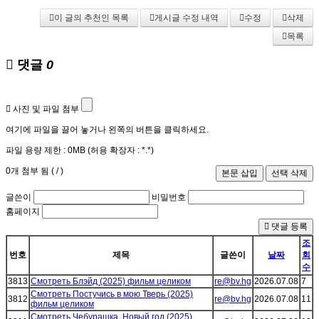
이 글의 추천인 목록
게시글 수정 내역
수정
삭제
목록
댓글
0
사진 및 파일 첨부
여기에 파일을 끌어 놓거나 왼쪽의 버튼을 클릭하세요.
파일 용량 제한 :
0MB
(허용 확장자 :
*.*
)
0
개 첨부 됨 (
/
)
글쓴이
비밀번호
홈페이지
댓글 등록
조
번호
제목
글쓴이
날짜
회
수
3813
Смотреть Блэйд (2025) фильм целиком
re@bv.hg
2026.07.08
7
Смотреть Постучись в мою Тверь (2025)
3812
re@bv.hg
2026.07.08
11
фильм целиком
Смотреть Чебурашка. Новый год (2025)